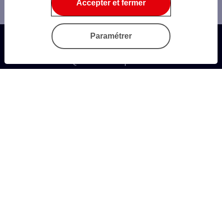
Accepter et fermer
Financement - Trésorerie
Paramétrer
Questions fréquentes
Autres sites SG
Sécurité
Gestion des Cookies
Données personnelles
Documentation et tarifs
Informations légales