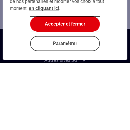
de nos partenaires et modifier vos choix à tout
moment,
en cliquant ici
.
Accueil
RSE
Accepter et fermer
Paramétrer
Questions fréquentes
Autres sites SG
Sécurité
Gestion des Cookies
Données personnelles