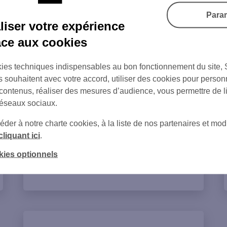
Para
iser votre expérience
L’Union Nationale Interfédérale des Œuvres
âce aux cookies
et Organismes Privés Sanitaires et Sociaux
ies techniques indispensables au bon fonctionnement du site,
s souhaitent avec votre accord, utiliser des cookies pour person
 contenus, réaliser des mesures d’audience, vous permettre de l
réseaux sociaux.
er à notre charte cookies, à la liste de nos partenaires et modi
cliquant ici
.
kies optionnels
Découvrir