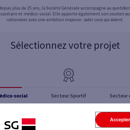
 depuis plus de 25 ans, la Société Générale accompagne au quotidie
sanitaire et médico-social. Elle apporte également son soutien aux 
nationales avec une ambition majeure : aider ceux qui aident.
Sélectionnez votre projet
édico-social
Secteur Sportif
Secteur 
Accepter
UNIOPSS