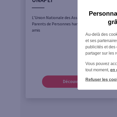
Personnal
L’Union Nationale des Associations de
gr
Parents de Personnes handicapées et leurs
amis
Au-delà des cook
et ses partenaire
publicités et des
partager sur les 
Vous pouvez accéd
tout moment,
en 
Refuser les coo
Découvrir