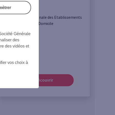
métrer
La Fédération Nationale des Etablissements
d’Hospitalisation à Domicile
 Société Générale
naliser des
ire des vidéos et
fier vos choix à
Découvrir