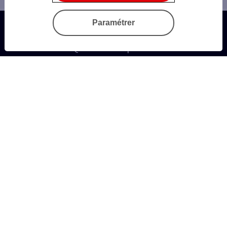
Paramétrer
Questions fréquentes
Autres sites SG
Sécurité
Gestion des Cookies
Données personnelles
Documentation et tarifs
Informations légales
Accessibilité Numérique (partiellement conforme)